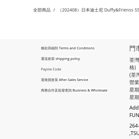
全部商品
（202408）日本迪士尼 Duffy&Frienss 
門
條款與細則
Terms and Conditions
運送政策
shipping policy
荃灣
格)
Payme Code
(荃
退換貨政策
After-Sales Service
營業
星期
商務合作及批發查詢
Business & Wholesale
星
Add
FUN
264
,TS