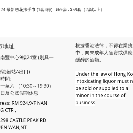
SS24 最新綉花抹手巾 (1套4條) , $69套 , $59套（2套以上）
市地址
根據香港法律，不得在業務
中，向未成年人售賣或供應
南豐中心9樓24室 (別具一
醺醉的酒類。
灣港鐵站A出口)
Under the law of Hong Ko
時間:
intoxicating liquor must 
一至六 （10:30～19:30）
be sold or supplied to a
期日及公眾假期休息
minor in the course of
business
ress: RM 924,9/F NAN
G CTR ,
-298 CASTLE PEAK RD
UEN WAN,NT