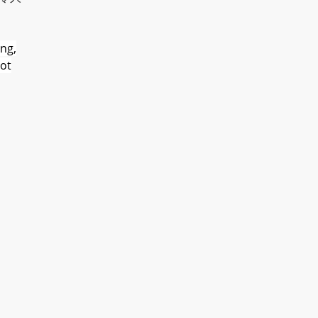
ng,
not