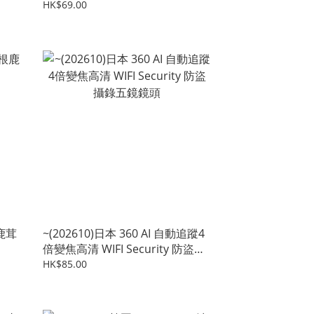
粒)
HK$69.00
鹿茸
~(202610)日本 360 AI 自動追蹤4
倍變焦高清 WIFI Security 防盜攝
錄五鏡鏡頭
HK$85.00