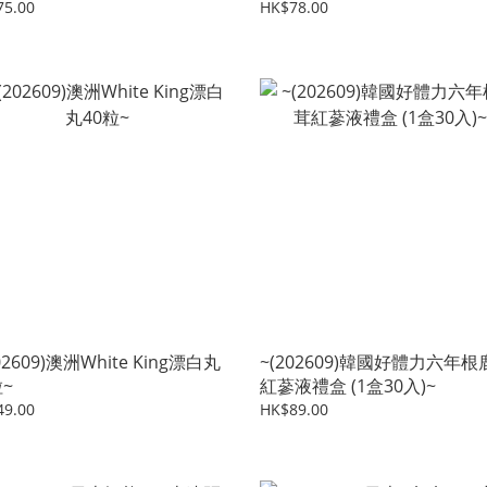
3支)
75.00
HK$78.00
02609)澳洲White King漂白丸
~(202609)韓國好體力六年根
粒~
紅蔘液禮盒 (1盒30入)~
49.00
HK$89.00