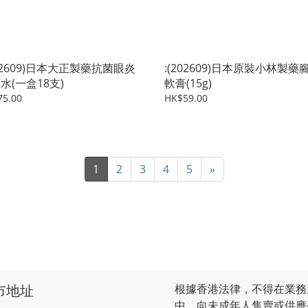
202609)日本大正製藥抗菌眼炎
:(202609)日本原裝小林製藥
水(一盒18支)
軟膏(15g)
75.00
HK$59.00
1
2
3
4
5
»
市地址
根據香港法律，不得在業務
中，向未成年人售賣或供應