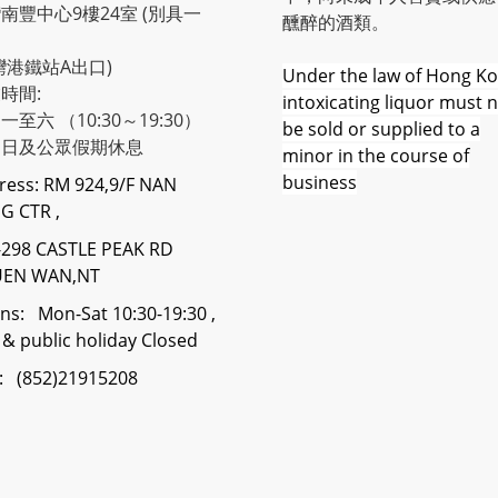
南豐中心9樓24室 (別具一
醺醉的酒類。
灣港鐵站A出口)
Under the law of Hong Ko
時間:
intoxicating liquor must 
一至六 （10:30～19:30）
be sold or supplied to a
期日及公眾假期休息
minor in the course of
business
ress: RM 924,9/F NAN
G CTR ,
-298 CASTLE PEAK RD
UEN WAN,NT
ns: Mon-Sat 10:30-19:30 ,
& public holiday Closed
 : (852)21915208