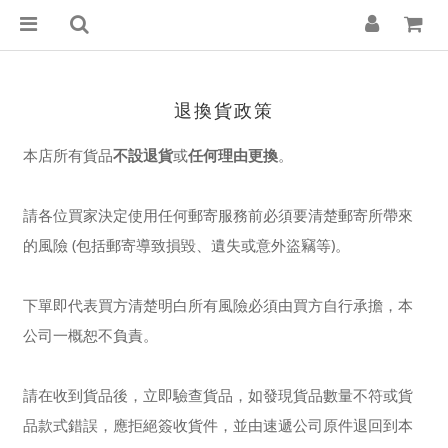
退換貨政策
本店所有貨品
不設退貨
或
任何理由更換
。
請各位買家決定使用任何郵寄服務前必須要清楚郵寄所帶來
的風險 (包括郵寄導致損毀、遺失或意外盜竊等)。
下單即代表買方清楚明白所有風險必須由買方自行承擔，本
公司一概恕不負責。
請在收到貨品後，立即驗查貨品，如發現貨品數量不符或貨
品款式錯誤，應拒絕簽收貨件，並由速遞公司原件退回到本