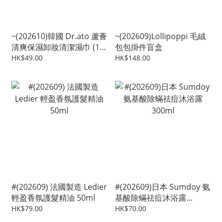
~(202610)韓國 Dr.ato 蘆薈
~(202609)Lollipoppi 毛絨
清爽保濕卸妝清潔濕巾 (1
包包掛件盲盒
包20抽)
HK$49.00
HK$148.00
#(202609) 法國製造 Ledier
#(202609)日本 Sumdoy 氨
輕盈香氛護髮精油 50ml
基酸除蟎祛痘沐浴露
300ml
HK$79.00
HK$70.00