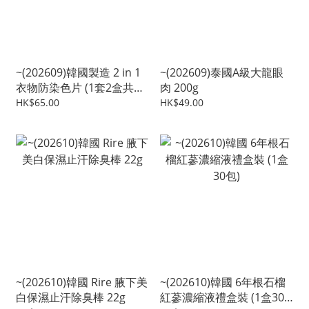
~(202609)韓國製造 2 in 1
~(202609)泰國A級大龍眼
衣物防染色片 (1套2盒共
肉 200g
200片)
HK$65.00
HK$49.00
~(202610)韓國 Rire 腋下美
~(202610)韓國 6年根石榴
白保濕止汗除臭棒 22g
紅蔘濃縮液禮盒裝 (1盒30