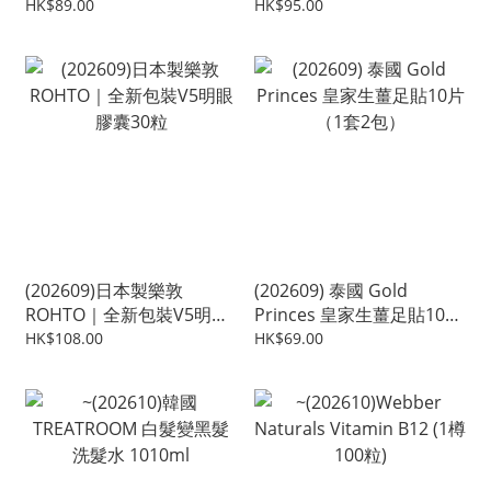
霧20ml
HK$89.00
HK$95.00
(202609)日本製樂敦
(202609) 泰國 Gold
ROHTO｜全新包裝V5明眼
Princes 皇家生薑足貼10片
膠囊30粒
（1套2包）
HK$108.00
HK$69.00