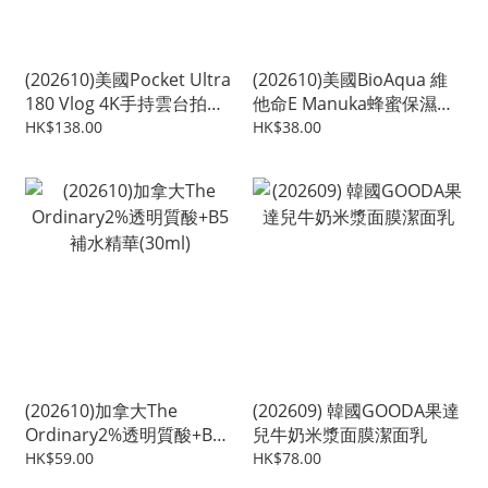
(202610)美國Pocket Ultra
(202610)美國BioAqua 維
180 Vlog 4K手持雲台拍攝
他命E Manuka蜂蜜保濕手
錄器
膜/腳膜(一套5片)
HK$138.00
HK$38.00
(202610)加拿大The
(202609) 韓國GOODA果達
Ordinary2%透明質酸+B5
兒牛奶米漿面膜潔面乳
補水精華(30ml)
HK$59.00
HK$78.00