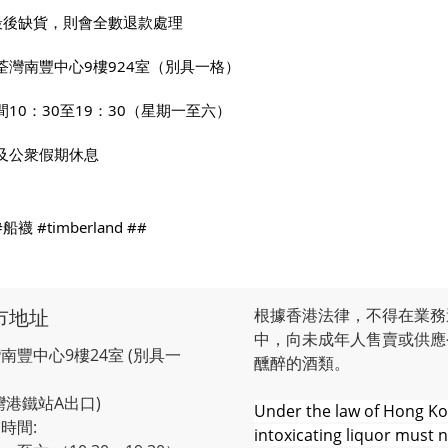
最後缺貨，則會全數退款處理
荃灣南豐中心9樓924室（別具一格）
間10：30至19：30（星期一至六）
及公衆假期休息
#船襪
#timberland
 ##
市地址
根據香港法律，不得在業務
中，向未成年人售賣或供應
南豐中心9樓24室 (別具一
醺醉的酒類。
灣港鐵站A出口)
Under the law of Hong Ko
時間:
intoxicating liquor must 