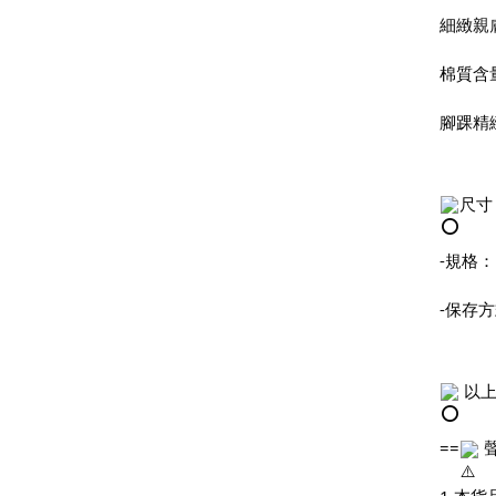
細緻親
棉質含
腳踝精
尺寸：
-規格：
-保存
 以
==
 