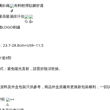
膚針織
布料輕彈貼腳舒適
量高吸濕排汗佳
緻LOGO刺繡
23.7-28.8cm=US9~11.5
1套8對
方式：避免陽光直射，請置於陰涼乾燥。
上資料及外盒包裝只供參考，商品外盒原廠有更換新包裝權利，一切
聲明 
==