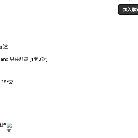
加入購
描述
rland 男裝船襪 (1套8對)
128/套
選擇