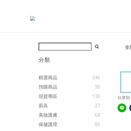
全
分類
精選商品
246
預購商品
90
現貨專區
130
分享到
廚具
27
美妝護膚
68
保健護理
85