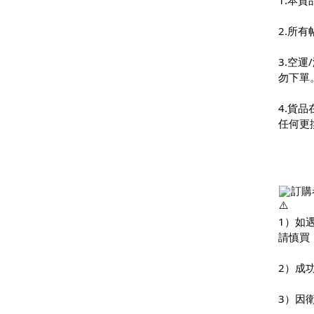
1.本
2.所
3.空
勿下單
4.貨
任何更
訂購
1）如
請慎買
2）成
3）因