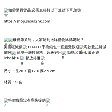
如需購買貨品,必需直接於以下連結下單,謝謝
https://shop.seoul2hk.com
母親節又到，大家唸到送咩禮物比媽媽呢？
美國狂減價
 COACH 手挽銀包一直超受歡迎
呢款雙拉鏈減
價啊
 多左一層拉鏈格，超級好用
 勁抵又實用. 最正連 
iPhone X 
 都放得落
尺寸：長20 X 寬12 X 厚2.5 cm
材質：牛皮
特價貨品沒有塵袋提供