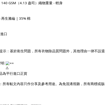
 140 GSM（4.13 盎司）織物重量 - 輕身
% 再生滌綸 | 35% 棉
國進口
提示：基於衛生問題，所有衣物除品質問題外，其他理由一律不設退
聲明 
==
本貨品為平行進口正貨
聲明：所有帖文內容只作分享及參考用途。為免混淆視聽，所有商標或