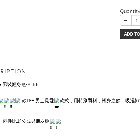
Quantit
ADD TO
RIPTION
AS 男裝輕身短袖TEE
 款TEE 男士最愛
款式，用特別質料，輕身之餘，吸濕排
、兩件比老公或男朋友喇