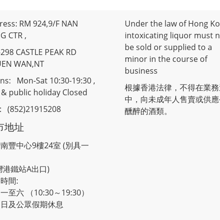
ress: RM 924,9/F NAN
Under the law of Hong Ko
G CTR ,
intoxicating liquor must 
be sold or supplied to a
-298 CASTLE PEAK RD
minor in the course of
UEN WAN,NT
business
ns: Mon-Sat 10:30-19:30 ,
根據香港法律，不得在業務
& public holiday Closed
中，向未成年人售賣或供應
 : (852)21915208
醺醉的酒類。
市地址
南豐中心9樓24室 (別具一
灣港鐵站A出口)
時間:
一至六 （10:30～19:30）
期日及公眾假期休息