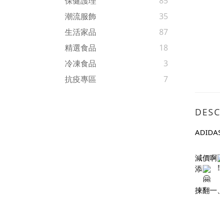
保健護理
85
潮流服飾
35
生活家品
87
精選食品
18
冷凍食品
3
抗疫專區
7
DESC
ADID
減價啊
添
揀翻一