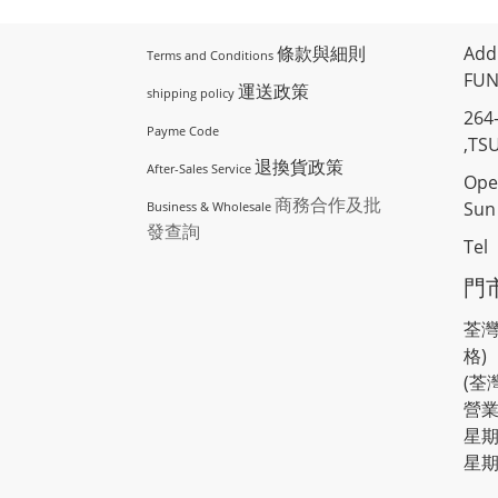
條款與細則
Add
Terms and Conditions
FUN
運送政策
shipping policy
264
Payme Code
,TS
退換貨政策
After-Sales Service
Ope
商務合作及批
Sun 
Business & Wholesale
發查詢
Tel
門
荃灣
格)
(荃
營業
星期
星