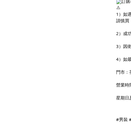
訂購
1）如
請慎買
2）成
3）因
4）如
門市：
營業時
星期日
#男裝