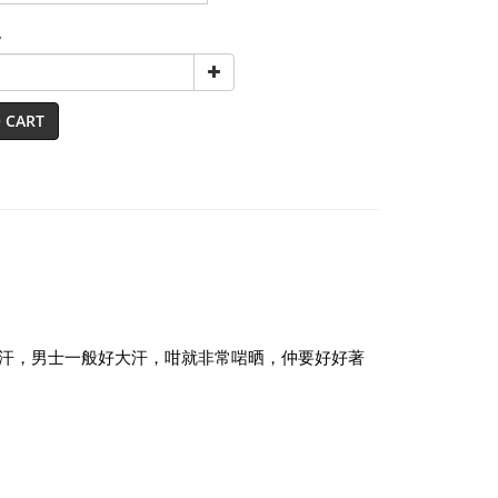
y
 CART
汗，男士一般好大汗，咁就非常啱晒，仲要好好著