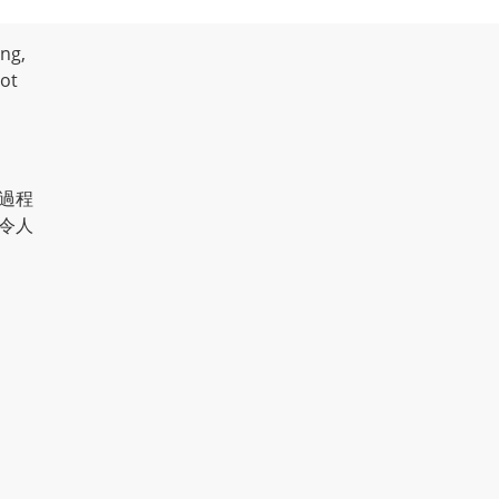
ng,
not
過程
令人