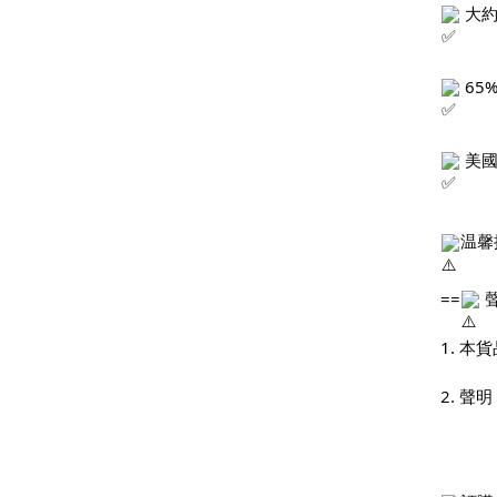
 大約
 65
 美
温馨
==
 
1. 
2. 