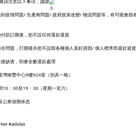
者請注意以下事項，謝謝
遇到疫情問題/ 生產商問題/ 政府政策改變/ 物流問題等，有可能
功付款訂購後，恕不設任何退款退貨
衛生問題，打開後亦恕不設因各種個人喜好原因/ 個人標準而退款退貨
最後缺貨，則會全數退款處理
荃灣南豐中心9樓924室（別具一格）
間10：30至19：30（星期一至六）
及公衆假期休息
#tee
#adidas