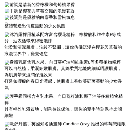
前調是清新的香檸檬和葡萄柚果香
中調是櫻花與草莓交織的浪漫花香
後調則是優雅的白麝香和雪松氣息
整體營造出俏皮靈動的少女氛圍
沐浴露採用植萃配方富含櫻花精粹、檸檬酸和維生素E等成
分，油表活帶來綿密泡沫
能柔和清潔肌膚，洗後不緊繃，讓你仿佛沉浸在櫻花與草莓的
浪漫世界中，褪去倦怠
身體乳富含乳木果、向日葵籽油和維生素E等多種植物精粹
可以自然植，柔潤細嫩肌膚。其綿柔質地能夠細膩呵護肌膚，
為肌膚帶來滋潤保濕效果
打造如櫻般的春日光澤感，使肌膚上香軟蔓延著靈動的少女香
氣
護手霜同樣含有乳木果、向日葵籽油和椰子油等多種植物精
粹
具有輕盈乳液質地，能夠長效保濕，讓你的雙手時刻保持柔潤
細嫩
歐舒丹攜手英國知名插畫師 Candice Qray 推出的莓莓戀櫻限