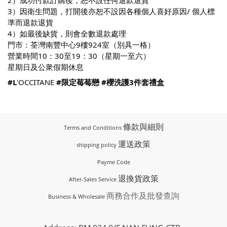
2）成功付款訂購後，恕不設任何退款退貨
3）因衛生問題，打開後亦恕不設因各種個人喜好原因/ 個人標
準而退款退貨
4）如最後缺貨，則會全數退款處理
門市：荃灣南豐中心9樓924室（別具一格）
營業時間10：30至19：30（星期一至六）
星期日及公衆假期休息
#L
'OCCITANE
#限定莓莓戀
#櫻洗護3件套禮盒
條款與細則
Terms and Conditions
運送政策
shipping policy
Payme Code
退換貨政策
After-Sales Service
商務合作及批發查詢
Business & Wholesale