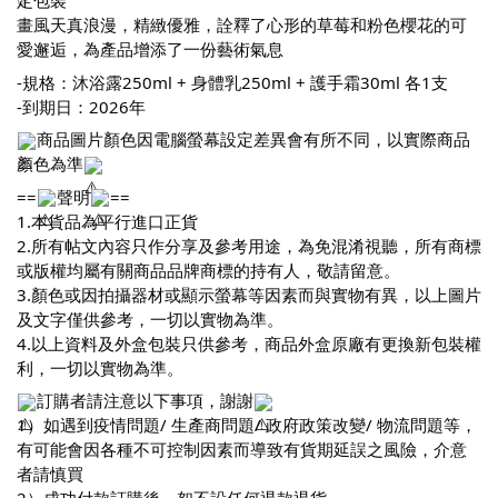
定包裝
畫風天真浪漫，精緻優雅，詮釋了心形的草莓和粉色櫻花的可
愛邂逅，為產品增添了一份藝術氣息
-規格：沐浴露250ml + 身體乳250ml + 護手霜30ml 各1支
-到期日：2026年
商品圖片顏色因電腦螢幕設定差異會有所不同，以實際商品
顏色為準
==
聲明
==
1.本貨品為平行進口正貨
2.所有帖文內容只作分享及參考用途，為免混淆視聽，所有商標
或版權均屬有關商品品牌商標的持有人，敬請留意。
3.顏色或因拍攝器材或顯示螢幕等因素而與實物有異，以上圖片
及文字僅供參考，一切以實物為準。
4.以上資料及外盒包裝只供參考，商品外盒原廠有更換新包裝權
利，一切以實物為準。
訂購者請注意以下事項，謝謝
1）如遇到疫情問題/ 生產商問題/ 政府政策改變/ 物流問題等，
有可能會因各種不可控制因素而導致有貨期延誤之風險，介意
者請慎買