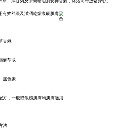
衣草、洋甘菊及伊蘭精油的安神香氣，沐浴同時放鬆身心。
用有效舒緩及滋潤乾燥痕癢肌膚
草香氣
燕麥萃取
、無色素
配方，一般或敏感肌膚均肌膚適用
方法