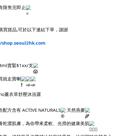
有限售完即止
購買貨品,可於以下連結下單，謝謝
//shop.seoul2hk.com
4ml賣緊$1xx/支
買就走寶喇
eeno薰衣草舒壓沐浴露
配方含有 ACTIVE NATURALS
 天然燕麥
養乾澀肌膚，為你帶來柔軟、光滑的健康美肌