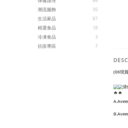
保健護理
84
潮流服飾
35
生活家品
87
精選食品
18
冷凍食品
3
抗疫專區
7
DESC
(06現
清
A.Av
B.Av