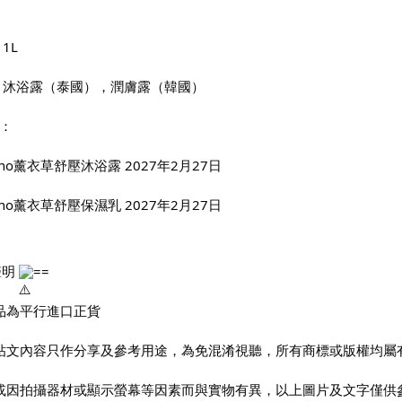
1L
： 沐浴露（泰國），潤膚露（韓國）
期：
eeno薰衣草舒壓沐浴露 2027年2月27日
eeno薰衣草舒壓保濕乳 2027年2月27日
聲明 
==
貨品為平行進口正貨
有帖文內容只作分享及參考用途，為免混淆視聽，所有商標或版權均屬
色或因拍攝器材或顯示螢幕等因素而與實物有異，以上圖片及文字僅供