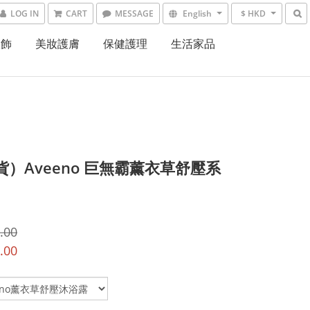
LOG IN
CART
MESSAGE
English
$ HKD
服飾
美妝護膚
保健護理
生活家品
現貨）Aveeno 巨無霸薰衣草舒壓系
.00
.00