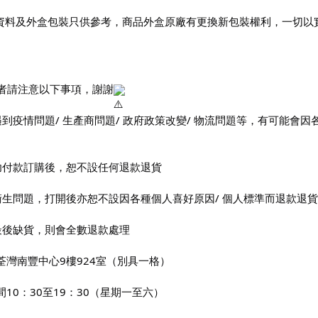
上資料及外盒包裝只供參考，商品外盒原廠有更換新包裝權利，一切以
者請注意以下事項，謝謝
遇到疫情問題/ 生產商問題/ 政府政策改變/ 物流問題等，有可能
功付款訂購後，恕不設任何退款退貨
衛生問題，打開後亦恕不設因各種個人喜好原因/ 個人標準而退款退貨
最後缺貨，則會全數退款處理
荃灣南豐中心9樓924室（別具一格）
間10：30至19：30（星期一至六）