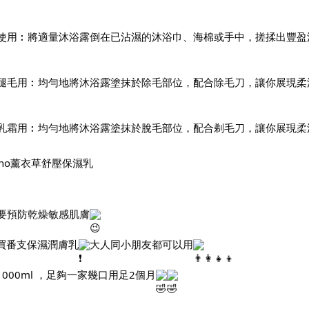
使用︰將適量沐浴露倒在已沾濕的沐浴巾、海棉或手中，搓揉出豐盈
腿毛用︰均勻地將沐浴露塗抹於除毛部位，配合除毛刀，讓你展現柔
乳霜用︰均勻地將沐浴露塗抹於脫毛部位，配合剃毛刀，讓你展現柔
eeno薰衣草舒壓保濕乳
要預防乾燥敏感肌膚
買番支保濕潤膚乳
大人同小朋友都可以用
000ml ，足夠一家幾口用足2個月