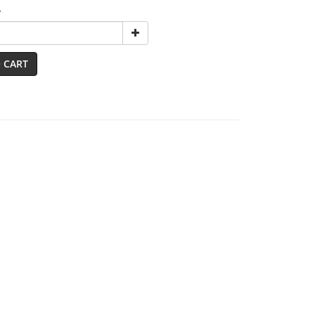
y
 CART