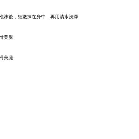
泡沫後，細嫩抹在身中，再用清水洗淨
滑美腿
滑美腿