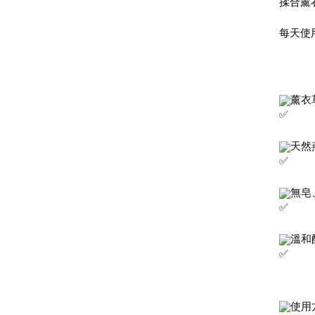
揉合薰
每天使
薰衣
天然
無皂
溫和
使用