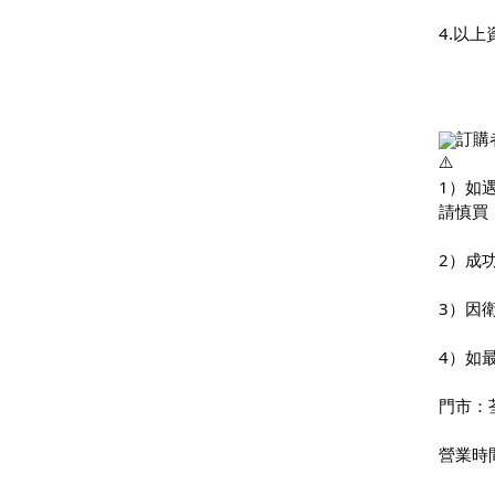
4.以
訂購
1）如
請慎買
2）成
3）因
4）如
門市：
營業時