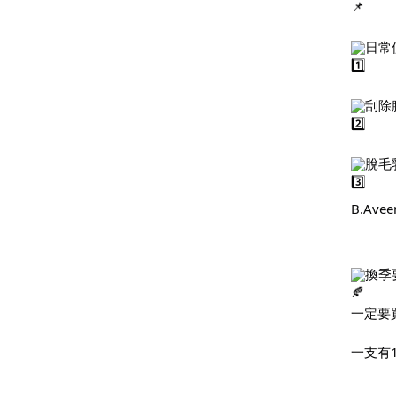
日常
刮除
脫毛
B.Av
換季
一定要
一支有1