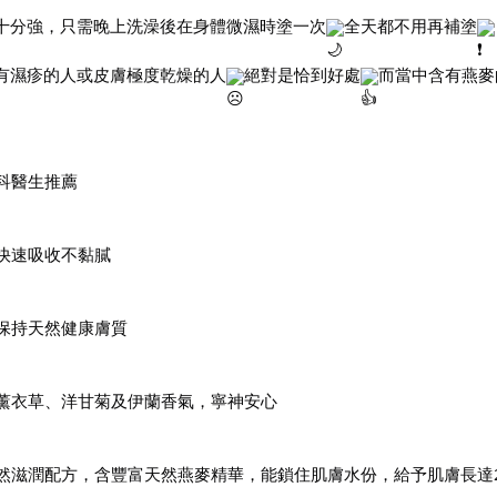
十分強，只需晚上洗澡後在身體微濕時塗一次
全天都不用再補塗
有濕疹的人或皮膚極度乾燥的人
絕對是恰到好處
而當中含有燕麥
科醫生推薦
快速吸收不黏膩
保持天然健康膚質
薰衣草、洋甘菊及伊蘭香氣，寧神安心
然滋潤配方，含豐富天然燕麥精華，能鎖住肌膚水份，給予肌膚長達