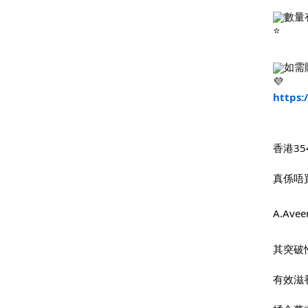
數量
如需
https:
香港35
真係唔
A.Av
其突破性
有效滋