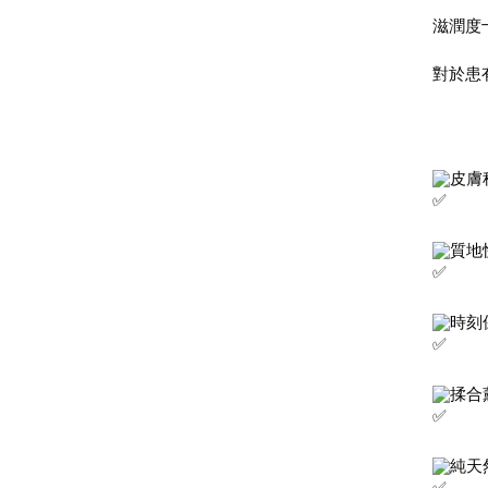
滋潤度
對於患
皮膚
質地
時刻
揉合
純天