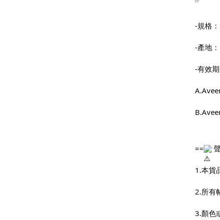
-規格： 
-產地
-有效
A.Av
B.Av
==
 
1.本
2.所
3.顏