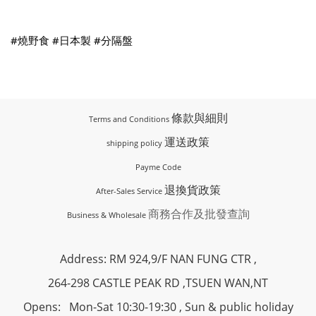
#燒野食
#日本製
#分隔盤
條款與細則
Terms and Conditions
運送政策
shipping policy
Payme Code
退換貨政策
After-Sales Service
商務合作及批發查詢
Business & Wholesale
Address: RM 924,9/F NAN FUNG CTR ,
264-298 CASTLE PEAK RD ,TSUEN WAN,NT
Opens: Mon-Sat 10:30-19:30 , Sun & public holiday