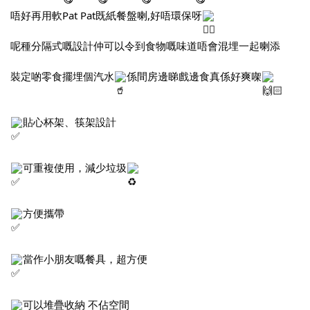
唔好再用軟Pat Pat既紙餐盤喇,好唔環保呀
呢種分隔式嘅設計仲可以令到食物嘅味道唔會混埋一起喇添
裝定啲零食擺埋個汽水
係間房邊睇戲邊食真係好爽㗎
貼心杯架、筷架設計
可重複使用，減少垃圾
方便攜帶
當作小朋友嘅餐具，超方便
可以堆疊收納 不佔空間