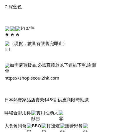
C-深藍色
$10/件
（現貨，數量有限售完即止）
如需購買貨品,必需直接於以下連結下單,謝謝
https://shop.seoul2hk.com
日本熱賣家品店賣緊$45個,供應商限時勁減
咩場合都用得
實用性勁大
大食會到會
BBQ
打邊爐
露營野餐