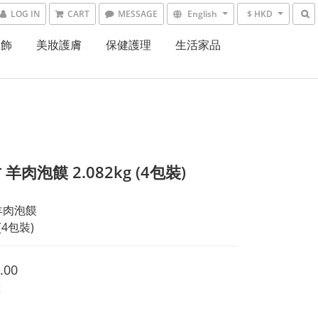
LOG IN
CART
MESSAGE
English
$ HKD
服飾
美妝護膚
保健護理
生活家品
羊肉泡饃 2.082kg (4包裝)
羊肉泡饃
 (4包裝)
.00
t