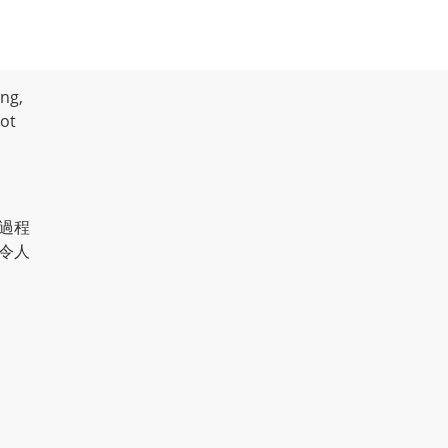
ng,
not
過程
令人