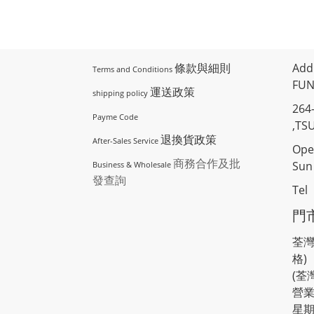
條款與細則
Add
Terms and Conditions
FUN
運送政策
shipping policy
264
Payme Code
,TS
退換貨政策
After-Sales Service
Ope
商務合作及批
Sun 
Business & Wholesale
發查詢
Tel
門
荃灣
格)
(荃
營業
星期