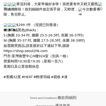
寒流到港，大家準備好未呀！當然要有件又輕又暖既
羽絨傍身啦！收到細細件放定係手袋，又輕便，
今次數量有
限，售完即止。
$299 /件 （現貨已到香港）
輕便羽絨黑色(Black)：
S (胸圍 33-34 吋, 腰圍 25.5-26.5吋, 坐圍 36-37吋)
M (胸圍 35-37 吋, 腰圍 27.5-28.5吋, 坐圍 38-39吋)
如需購買貨品,請直接於以下連結下單,謝謝
https://shop.seoul2hk.com
門市:荃灣南豐中心9樓924室（別具一格） 
營業時間10:30至19:30（星期一至六） 
星期日及公眾假期休息
#美國32度
#HEAT
#輕便羽絨
#易收
#凍
條款與細則
Terms and Conditions
運送政策
shipping policy