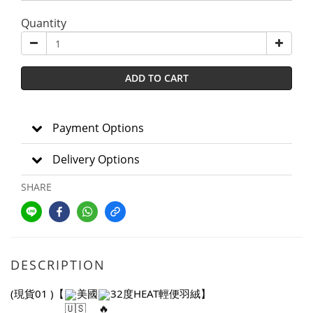
Quantity
ADD TO CART
Payment Options
Delivery Options
SHARE
DESCRIPTION
(現貨01 )【
美國
32度HEAT輕便羽絨】