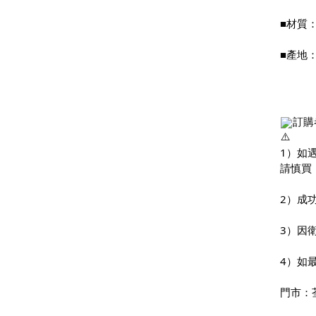
■材質
■產地
訂購
1）如
請慎買
2）成
3）因
4）如
門市：