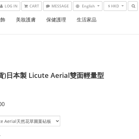
LOG IN
CART
MESSAGE
English
$ HKD
服飾
美妝護膚
保健護理
生活家品
貨)日本製 Licute Aerial雙面輕量型
00
y