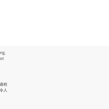
ng,
not
過程
令人