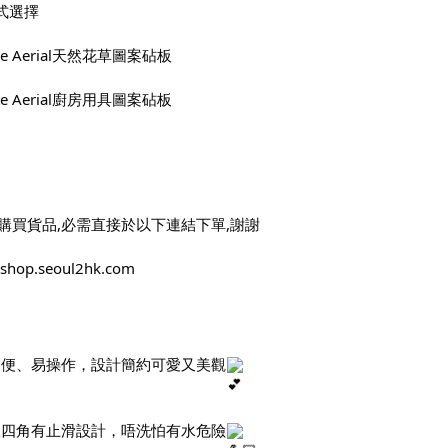
式選擇
cute Aerial天然花草圖案砧板
cute Aerial廚房用具圖案砧板
購買貨品,必需直接於以下連結下單,謝謝
//shop.seoul2hk.com
、便、易操作，設計簡約可愛又美觀
板四角有止滑設計，唔洗怕有水危險