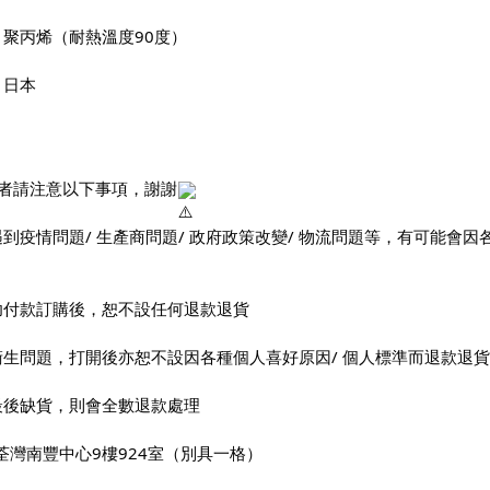
：聚丙烯（耐熱溫度90度）
：日本
者請注意以下事項，謝謝
遇到疫情問題/ 生產商問題/ 政府政策改變/ 物流問題等，有可能
功付款訂購後，恕不設任何退款退貨
衛生問題，打開後亦恕不設因各種個人喜好原因/ 個人標準而退款退貨
最後缺貨，則會全數退款處理
荃灣南豐中心9樓924室（別具一格）