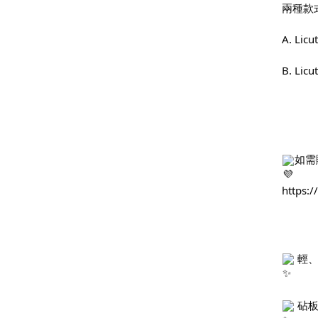
兩種款
A. Li
B. Li
如需
https:
 輕
 砧