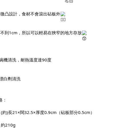
緣微凸設計，食材不會滾出砧板外
度不到1cm，所以可以輕易在狹窄的地方存放
碗機清洗，耐熱溫度達90度
漂白劑清洗
格：
(約)長21×闊32.5×厚度0.9cm（砧板部分0.5cm）
約210g 