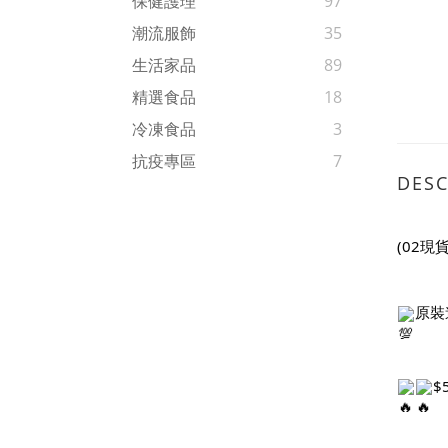
保健護理
97
潮流服飾
35
生活家品
89
精選食品
18
冷凍食品
3
抗疫專區
7
DESC
(02現
原裝
$