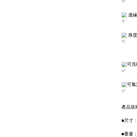
 邊
 厚
可洗
可氯
產品規
■尺寸：
■重量：