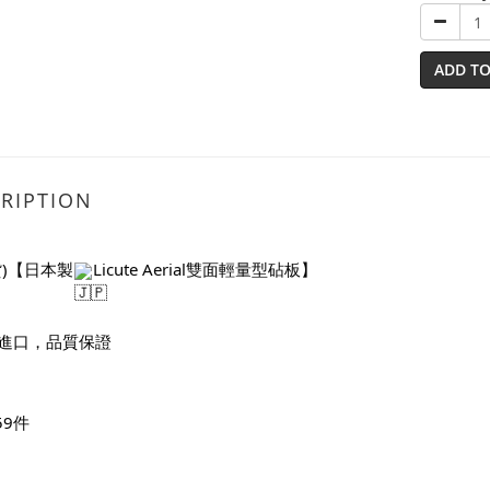
ADD TO
RIPTION
貨)【日本製
Licute Aerial雙面輕量型砧板】
進口，品質保證
59件