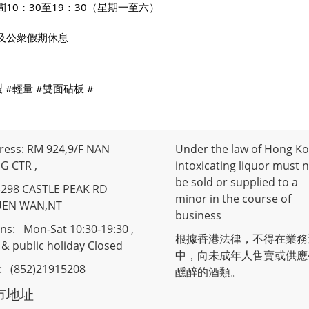
間10：30至19：30（星期一至六）
及公衆假期休息
製
#輕量
#雙面砧板
 #
ress: RM 924,9/F NAN
Under the law of Hong Ko
G CTR ,
intoxicating liquor must 
be sold or supplied to a
-298 CASTLE PEAK RD
minor in the course of
UEN WAN,NT
business
ns: Mon-Sat 10:30-19:30 ,
根據香港法律，不得在業務
& public holiday Closed
中，向未成年人售賣或供應
 : (852)21915208
醺醉的酒類。
市地址