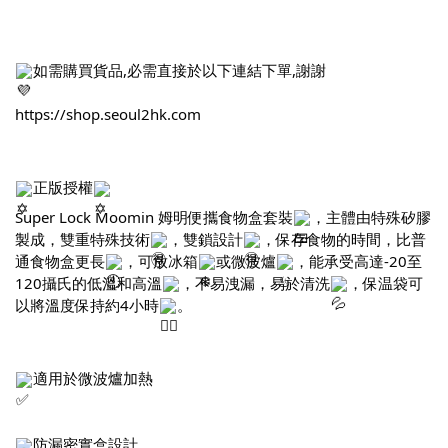
如需購買貨品,必需直接於以下連結下單,謝謝
https://shop.seoul2hk.com
正版授權
Super Lock Moomin 姆明便攜食物盒套裝
，主體由特殊矽膠
製成，雙重特殊技術
，雙鎖設計
，保存食物的時間，比普
通食物盒更長
，可放冰箱
或微波爐️
，能承受高達-20至
120攝氏的低溫和高溫
，不易洩漏，易於清洗
，保温袋可
以將溫度保持約4小時
。
適用於微波爐加熱
防漏密實盒設計