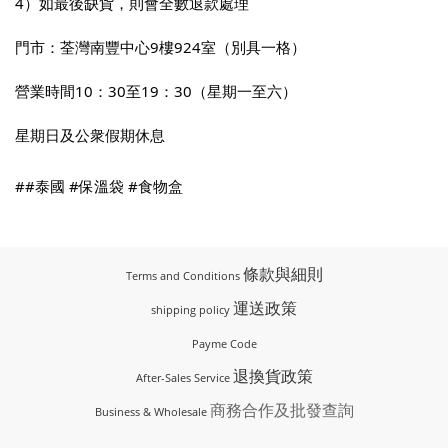
4）如最後缺貨，則會全數退款處理
門市：荃灣南豐中心9樓924室（別具一格）
營業時間10：30至19：30（星期一至六）
星期日及公衆假期休息
#
#泰國
#保溫袋
#食物盒
條款與細則
Terms and Conditions
運送政策
shipping policy
Payme Code
退換貨政策
After-Sales Service
商務合作及批發查詢
Business & Wholesale