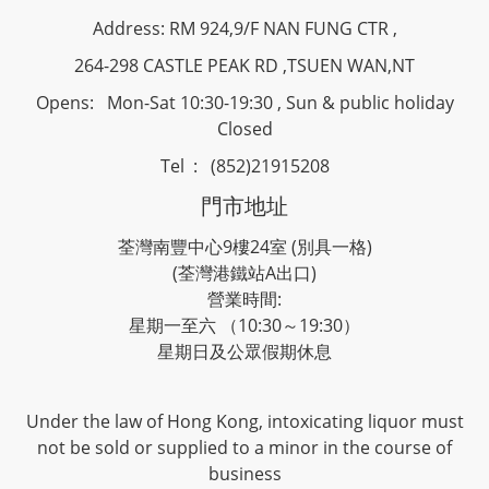
Address: RM 924,9/F NAN FUNG CTR ,
264-298 CASTLE PEAK RD ,TSUEN WAN,NT
Opens: Mon-Sat 10:30-19:30 , Sun & public holiday
Closed
Tel : (852)21915208
門市地址
荃灣南豐中心9樓24室 (別具一格)
(荃灣港鐵站A出口)
營業時間:
星期一至六 （10:30～19:30）
星期日及公眾假期休息
Under the law of Hong Kong, intoxicating liquor must
not be sold or supplied to a minor in the course of
business